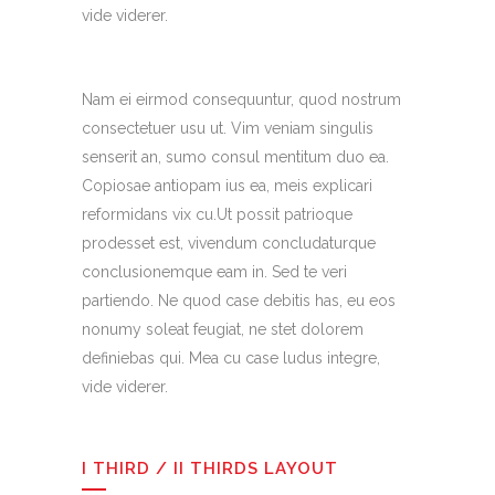
vide viderer.
Nam ei eirmod consequuntur, quod nostrum
consectetuer usu ut. Vim veniam singulis
senserit an, sumo consul mentitum duo ea.
Copiosae antiopam ius ea, meis explicari
reformidans vix cu.Ut possit patrioque
prodesset est, vivendum concludaturque
conclusionemque eam in. Sed te veri
partiendo. Ne quod case debitis has, eu eos
nonumy soleat feugiat, ne stet dolorem
definiebas qui. Mea cu case ludus integre,
vide viderer.
I THIRD / II THIRDS LAYOUT