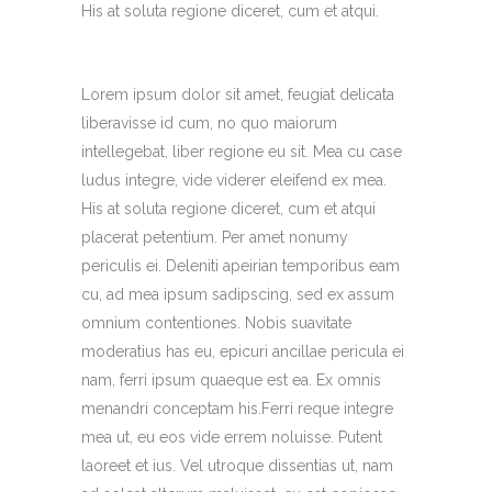
His at soluta regione diceret, cum et atqui.
Lorem ipsum dolor sit amet, feugiat delicata
liberavisse id cum, no quo maiorum
intellegebat, liber regione eu sit. Mea cu case
ludus integre, vide viderer eleifend ex mea.
His at soluta regione diceret, cum et atqui
placerat petentium. Per amet nonumy
periculis ei. Deleniti apeirian temporibus eam
cu, ad mea ipsum sadipscing, sed ex assum
omnium contentiones. Nobis suavitate
moderatius has eu, epicuri ancillae pericula ei
nam, ferri ipsum quaeque est ea. Ex omnis
menandri conceptam his.Ferri reque integre
mea ut, eu eos vide errem noluisse. Putent
laoreet et ius. Vel utroque dissentias ut, nam