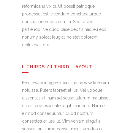
reformidans vix cu.Ut possit patrioque
prodesset est, vivendum concludaturque
conclusionemque eam in. Sed te veri
partiendo. Ne quod case debitis has, eu eos
nonumy soleat feugiat, ne stet dolorem
definiebas qui.
II THIRDS / I THIRD LAYOUT
Ferri reque integre mea ut, eu eos vide errem
noluisse. Putent laoreet et ius. Vel utroque
dissentias ut, nam ad soleat alterum maluisset,
cu est copiosae intellegat inciderint. Nam ei
eirmod consequuntur, quod nostrum
consectetuer usu ut. Vim veniam singulis
senserit an, sumo consul mentitum duo ea.