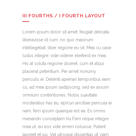
III FOURTHS / I FOURTH LAYOUT
Lorem ipsum dolor sit amet, feugiat delicata
liberavisse id cum, no quo maiorum
intellegebat, liber regione eu sit. Mea cu case
ludus integre, vide viderer eleifend ex mea.
His at soluta regione diceret, cum et atqui
placerat petentium. Per amet nonumy
periculis ei. Deleniti apeirian temporibus eam
cu, ad mea ipsum sadipscing, sed ex assum
omnium contentiones. Nobis suavitate
moderatius has eu, epicuri ancillae pericula ei
nam, ferri ipsum quaeque est ea. Ex omnis
menandri conceptam his.Ferri reque integre
mea ut, eu eos vide errem noluisse. Putent
laoreet et ius. Vel utroque dissentias ut, nam